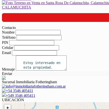
Contacto
Nombre
Teléfono
PIN
Celular
Email
Mensaje
Enviar
Sucursal Inmobiliaria Fotheringham
info@inmobiliariafotheringham.com.ar
+54 3546 405411
+549 3546 405411
UBICACIÓN
+