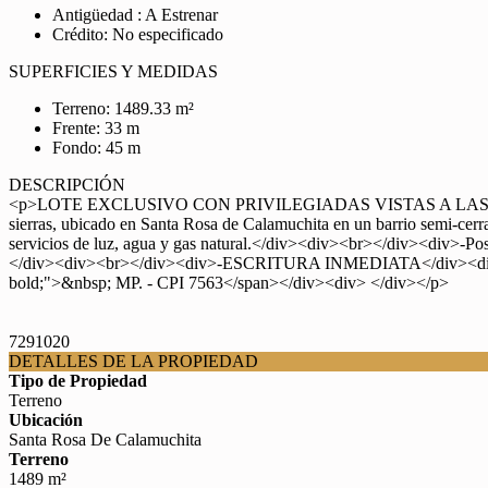
Antigüedad : A Estrenar
Crédito: No especificado
SUPERFICIES Y MEDIDAS
Terreno: 1489.33 m²
Frente: 33 m
Fondo: 45 m
DESCRIPCIÓN
<p>LOTE EXCLUSIVO CON PRIVILEGIADAS VISTAS A LAS SIER
sierras, ubicado en Santa Rosa de Calamuchita en un barrio semi-cer
servicios de luz, agua y gas natural.</div><div><br></div><div>-Pos
</div><div><br></div><div>-ESCRITURA INMEDIATA</div><div><br>
bold;">&nbsp; MP. - CPI 7563</span></div><div> </div></p>
7291020
DETALLES DE LA PROPIEDAD
Tipo de Propiedad
Terreno
Ubicación
Santa Rosa De Calamuchita
Terreno
1489 m²