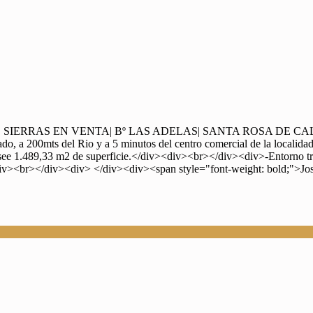
RAS EN VENTA| Bº LAS ADELAS| SANTA ROSA DE CALAMUCHITA
rado, a 200mts del Rio y a 5 minutos del centro comercial de la local
ee 1.489,33 m2 de superficie.</div><div><br></div><div>-Entorno tran
</div><div> </div><div><span style="font-weight: bold;">Jose I