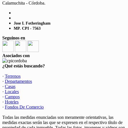
Calamuchita - Córdoba.
Jose I. Fotheringham
MP. CPI - 7563
Seguinos en
Asociados con
¿Qué estás buscando?
·
Terrenos
·
Departamentos
·
Casas
·
Locales
·
Campos
·
Hoteles
·
Fondos De Comercio
Todas las medidas enunciadas son meramente orientativas, las
medidas exactas serán las que se expresen en el respectivo título de
propiedad de cada inmueble. Todas las fotos, imagenes y videos son