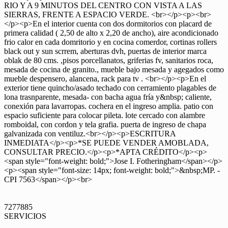
RIO Y A 9 MINUTOS DEL CENTRO CON VISTA A LAS
SIERRAS, FRENTE A ESPACIO VERDE. <br></p><p><br>
</p><p>En el interior cuenta con dos dormitorios con placard de
primera calidad ( 2,50 de alto x 2,20 de ancho), aire acondicionado
frio calor en cada domritorio y en cocina comerdor, cortinas rollers
black out y sun scrrem, aberturas dvh, puertas de interior marca
oblak de 80 cms. ,pisos porcellanatos, griferias fv, sanitarios roca,
mesada de cocina de granito., mueble bajo mesada y agegados como
mueble despensero, alancena, rack para tv . <br></p><p>En el
exterior tiene quincho/asado techado con cerramiento plagables de
lona trasnparente, mesada- con bacha agua fría y&nbsp; caliente,
conexión para lavarropas. cochera en el ingreso amplia. patio con
espacio suficiente para colocar pileta. lote cercado con alambre
romboidal, con cordon y tela grafia. puerta de ingreso de chapa
galvanizada con ventiluz.<br></p><p>ESCRITURA
INMEDIATA</p><p>*SE PUEDE VENDER AMOBLADA,
CONSULTAR PRECIO.</p><p>*APTA CRÉDITO</p><p>
<span style="font-weight: bold;">Jose I. Fotheringham</span></p>
<p><span style="font-size: 14px; font-weight: bold;">&nbsp;MP. -
CPI 7563</span></p><br>
7277885
SERVICIOS