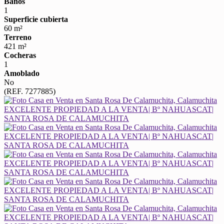
Baños
1
Superficie cubierta
60 m²
Terreno
421 m²
Cocheras
1
Amoblado
No
(REF. 7277885)