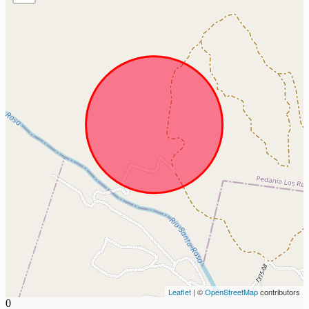
Leaflet
| ©
OpenStreetMap
contributors
0