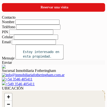
Reservar una visita
Contacto
Nombre
Teléfono
PIN
Celular
Email
Mensaje
Enviar
Sucursal Inmobiliaria Fotheringham
info@inmobiliariafotheringham.com.ar
+54 3546 405411
+549 3546 405411
UBICACIÓN
+
−