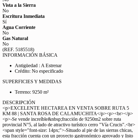
Vista a la Sierra
No
Escritura Inmediata
Sí
Agua Corriente
No
Gas Natural
No
(REF. 5185518)
INFORMACIÓN BÁSICA
Antigüedad : A Estrenar
Crédito: No especificado
SUPERFICIES Y MEDIDAS
Terreno: 9250 m²
DESCRIPCIÓN
<p>EXCELENTE HECTAREA EN VENTA SOBRE RUTA 5
KM 88 | SANTA ROSA DE CALAMUCHITA</p><p><br></p>
<p>-Se vende increíble&nbsp;fracción de 9250m2 sobre ruta
provincial N°5, al lado de atractivo turístico cerro "Vía Crucis".<br>
<span style="font-size: 14px;">-Situado al pie de las sierras chicas,
esta fracción cuenta con un proyecto gastronómico aprovado y listo