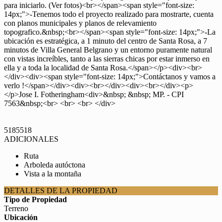
para iniciarlo. (Ver fotos)<br></span><span style="font-size:
14px;">-Tenemos todo el proyecto realizado para mostrarte, cuenta
con planos municipales y planos de relevamiento
topografico.&nbsp;<br></span><span style="font-size: 14px;">-La
ubicación es estratégica, a 1 minuto del centro de Santa Rosa, a 7
minutos de Villa General Belgrano y un entorno puramente natural
con vistas increíbles, tanto a las sierras chicas por estar inmerso en
ella y a toda la localidad de Santa Rosa.</span></p><div><br>
</div><div><span style="font-size: 14px;">Contáctanos y vamos a
verlo !</span></div><div><br></div><div><br></div><p>
</p>Jose I. Fotheringham<div>&nbsp; &nbsp; MP. - CPI
7563&nbsp;<br> <br> <br> </div>
5185518
ADICIONALES
Ruta
Arboleda autóctona
Vista a la montaña
DETALLES DE LA PROPIEDAD
Tipo de Propiedad
Terreno
Ubicación